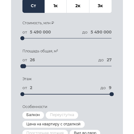
Ст
1к
2к
3к
Стоимость, млн ₽
от
5 490 000
до
5 490 000
5490000
5490000
Площадь общая, м²
от
26
до
27
26
27
Этаж
от
2
до
9
2
9
Особенности
Балкон
Переуступка
Цена на квартиру с отделкой
Просторная лоджия
Вид во двор